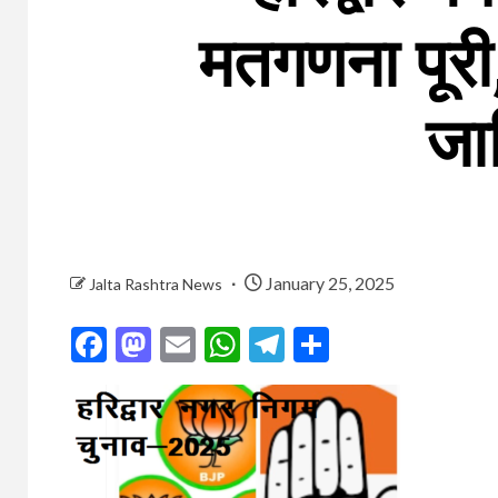
मतगणना पूरी,
जा
January 25, 2025
Jalta Rashtra News
Facebook
Mastodon
Email
WhatsApp
Telegram
Share