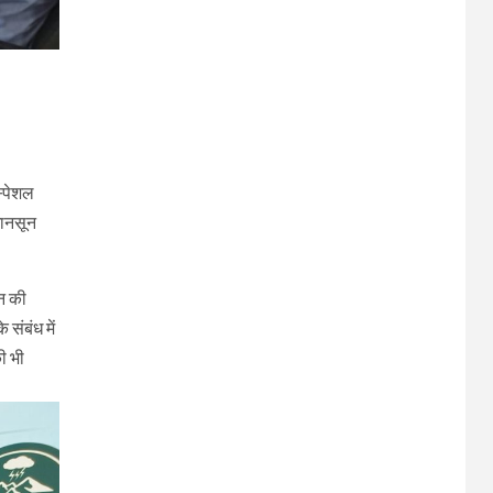
स्पेशल
मानसून
मन की
संबंध में
ी भी