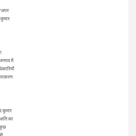
व/अपर
 कुमार
ा
जनपद में
धिकारियों
 निराकरण
द कुमार
क्षति का
 कुछ
ही