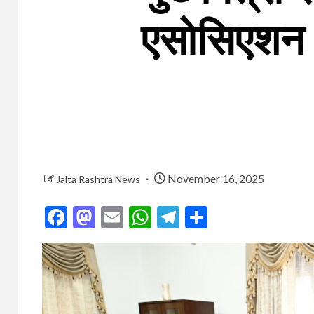
एसोसिएशन दे
November 16, 2025
Jalta Rashtra News
Facebook
Mastodon
Email
WhatsApp
Telegram
Share