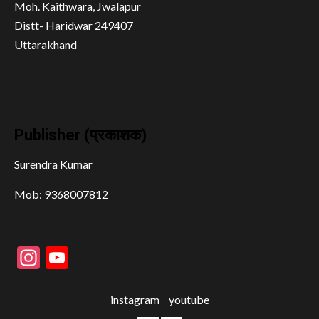
Moh. Kaithwara, Jwalapur
Distt- Haridwar 249407
Uttarakhand
Publisher (प्रकाशक)
Surendra Kumar
Mob: 9368007812
Instagram
YouTube
instagram
youtube