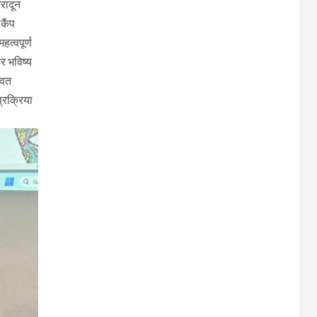
रादून
कैंप
त्वपूर्ण
र भविष्य
िवत
्रक्रिया