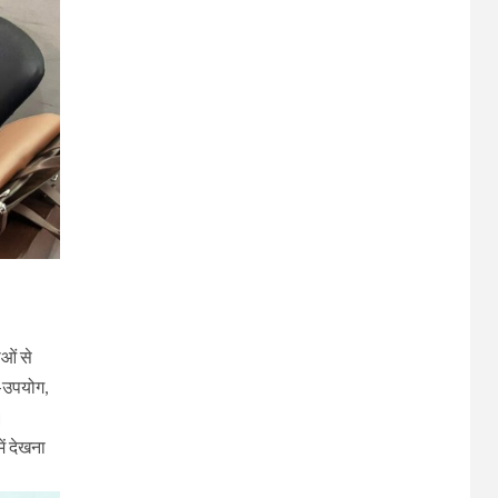
ओं से
ू-उपयोग,
।
ें देखना