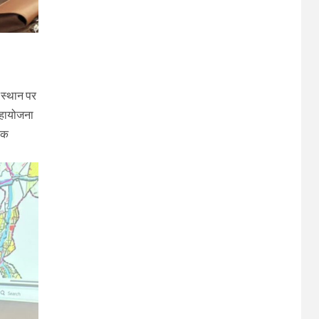
त स्थान पर
महायोजना
्यक