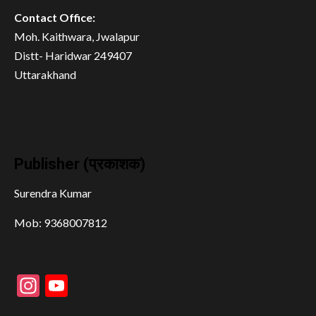
Contact Office:
Moh. Kaithwara, Jwalapur
Distt- Haridwar 249407
Uttarakhand
Publisher (प्रकाशक)
Surendra Kumar
Mob: 9368007812
Instagram
YouTube