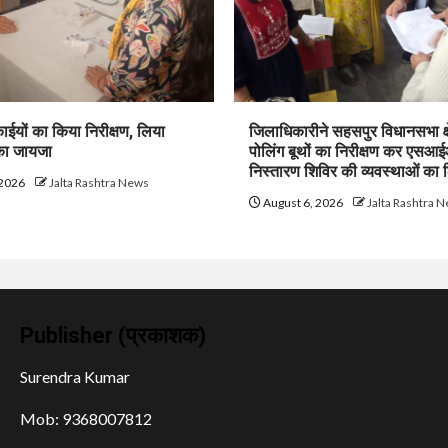
ाईयों का किया निरीक्षण, लिया
जिलाधिकारीने सहसपुर विधानसभा क्ष
 का जायजा
पोलिंग बूथों का निरीक्षण कर एसआ
निस्तारण शिविर की व्यवस्थाओं का
 2026
Jalta Rashtra News
August 6, 2026
Jalta Rashtra 
Publisher (प्रकाशक)
Surendra Kumar
Mob: 9368007812