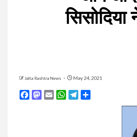
सिसोदिया न
May 24, 2021
Jalta Rashtra News
Facebook
Mastodon
Email
WhatsApp
Telegram
Share