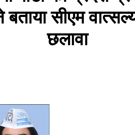
े बताया सीएम वात्सल
छलावा