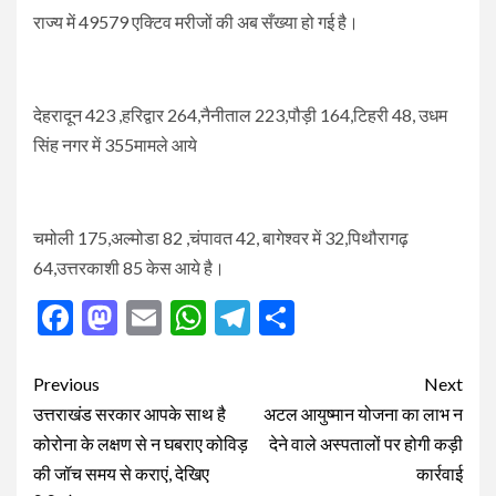
राज्य में 49579 एक्टिव मरीजों की अब सँख्या हो गई है।
देहरादून 423 ,हरिद्वार 264,नैनीताल 223,पौड़ी 164,टिहरी 48, उधम
सिंह नगर में 355मामले आये
चमोली 175,अल्मोडा 82 ,चंपावत 42, बागेश्वर में 32,पिथौरागढ़
64,उत्तरकाशी 85 केस आये है।
Facebook
Mastodon
Email
WhatsApp
Telegram
Share
Post
Previous
Next
navigation
उत्तराखंड सरकार आपके साथ है
अटल आयुष्मान योजना का लाभ न
कोरोना के लक्षण से न घबराए कोविड़
देने वाले अस्पतालों पर होगी कड़ी
की जॉच समय से कराएं, देखिए
कार्रवाई