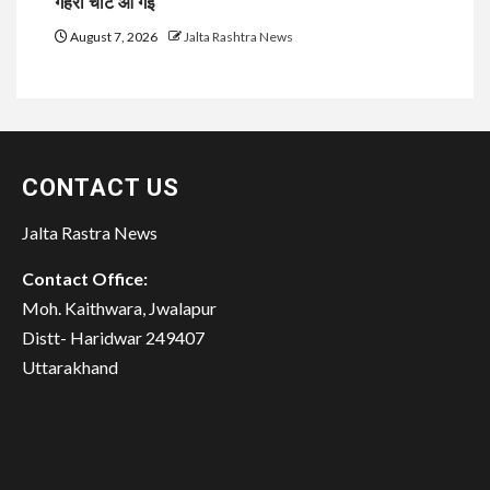
गहरी चोट आ गई
August 7, 2026
Jalta Rashtra News
CONTACT US
Jalta Rastra News
Contact Office:
Moh. Kaithwara, Jwalapur
Distt- Haridwar 249407
Uttarakhand