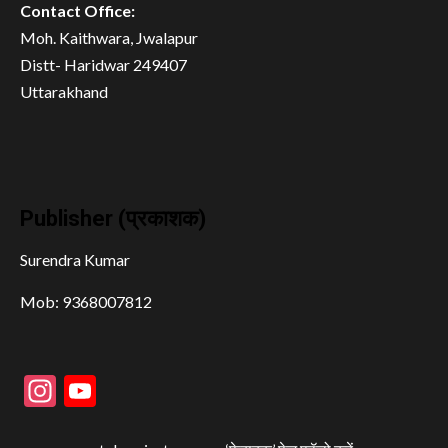
Contact Office:
Moh. Kaithwara, Jwalapur
Distt- Haridwar 249407
Uttarakhand
Publisher (प्रकाशक)
Surendra Kumar
Mob: 9368007812
Instagram
YouTube