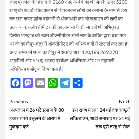
रुपए प्रत्येक के हिसाब से 3160 रुपए के बेचे गए थे जिनके ऊपर 5200
रुपए की रेट की चिट अलग से चिपकाकर लोगों को करोना के नाम से डरा
कर छल कपट पूर्वक बईमानी से धोकाधड़ी कर लोकडाउन की शर्तों का
उलघन्न कर ऑक्सीमीटर की कालाबाजारी की जा रही थी अभियुक्त
विनीत भारद्वाज को उक्त ऑक्सीमीटर अली नाम के व्यक्ति द्वारा बेचा गया
था जो काशीपुर क्षेत्र में ऑक्सीमीटर की अधिक दामों में सप्लाई कर रहा है!
उक्त सम्बंध में थाना क़ाशीपुर में अंतर्गत धारा 420,188,269,270
आईपीसी ओर 51(इ) आपदा प्रबंधन अधिनियम ओर 03 महामारी
अधिनियम पंजीकृत किया गया है!
Facebook
Mastodon
Email
WhatsApp
Telegram
Share
Post
Previous
Next
navigation
अस्पताल में 26 घंटे इलाज के 88
इस राज्य में लगा 24 मई तक सम्पूर्ण
हजार रुपये वसूलने के आरोप में
लाॅकडाउन, शादी समाराह पर 31 मई
मुकदमा दर्ज
तक पूरी तरह से रोक