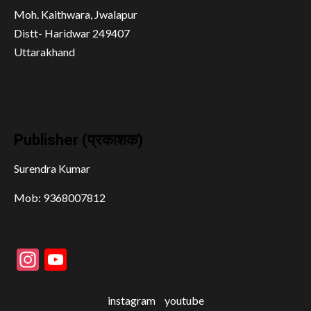
Moh. Kaithwara, Jwalapur
Distt- Haridwar 249407
Uttarakhand
Publisher (प्रकाशक)
Surendra Kumar
Mob: 9368007812
Instagram
YouTube
instagram
youtube