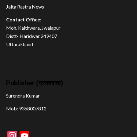
Jalta Rastra News
Contact Office:
Moh. Kaithwara, Jwalapur
Distt- Haridwar 249407
Uttarakhand
Publisher (प्रकाशक)
Surendra Kumar
Mob: 9368007812
Instagram
YouTube