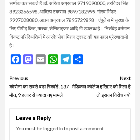
सर्म्पक कर सकते हैं डॉ. सरिता अग्रवाल 9719090000, हरविंदर सिंह
8923266598, आदित्य ठकराल 9897182999, गौरव भिंडर
9997028080, अक्षय अग्रवाल 7895729898। एंबुलेंस में सुरक्षा के
लिए पीपीई किट, मास्क, सैनिटाइजर आदि भी उपलब्ध है। निसंदेह वर्तमान
विकट परिस्थितियों में आरके सेवा मिशन ट्रस्ट की यह पहल प्रेरणादायी
है।
Facebook
Mastodon
Email
WhatsApp
Telegram
Share
Post
Previous
Next
navigation
कोरोना का सबसे बड़ा रिकॉर्ड, 137
मेडिकल कॉलेज हरिद्वार को मिला है
मौत, 9 हजार से ज्यादा नए मामले
तो इसका विरोध क्यों
Leave a Reply
You must be
logged in
to post a comment.