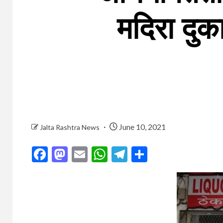
मदिरा दु
June 10, 2021
Jalta Rashtra News
Facebook
Mastodon
Email
WhatsApp
Telegram
Share