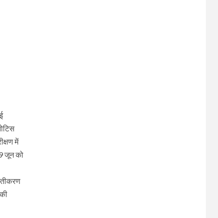
गई
नोटिस
्षण में
 9 जून को
रस्तीकरण
 की