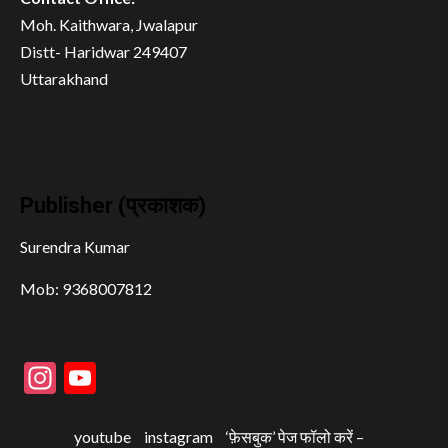
Moh. Kaithwara, Jwalapur
Distt- Haridwar 249407
Uttarakhand
Publisher (प्रकाशक)
Surendra Kumar
Mob: 9368007812
Instagram
YouTube
youtube
instagram
‘फ़ेसबुक’ पेज फॉलो करें –