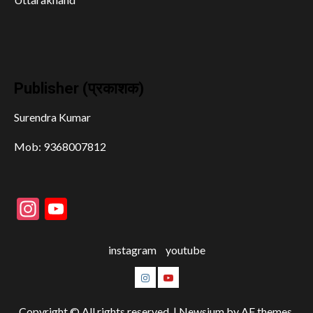
Publisher (प्रकाशक)
Surendra Kumar
Mob: 9368007812
Instagram
YouTube
instagram
youtube
instagram
youtube
Copyright © All rights reserved.
|
Newsium
by AF themes.