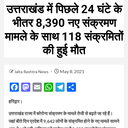
उत्तराखंड में पिछले 24 घंटे के
भीतर 8,390 नए संक्रमण
मामले के साथ 118 संक्रमितों
की हुई मौत
May 8, 2021
Jalta Rashtra News
Facebook
Mastodon
Email
WhatsApp
Telegram
Share
हरिद्वार।
उत्तराखंड
राज्य
में
कोरोना
संक्रमण
के
मामले
तेजी
से
बढ़ते
जा
रहे
हैं।
जहां
बीते
दिन
प्रदेश
में
9,642
लोगों
के
संक्रमित
होने
के
नए
मामले
सामने