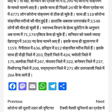
आए
थे।
तो
वही
,
शनिवार
को
प्रदेश
भर
में
8,390
नए
कोरोना
संक्रमण
के
मामले
सामने
आए
है।
इसके
साथ
ही
पिछले
24
घंटे
के
भीतर
प्रदेश
भर
में
4771
लोग
कोरोना
संक्रमण
से
ठीक
हो
चुके
है।
साथ
ही
118
कोरोना
संक्रमित
मरीजो
की
मौत
हुई
है।
हालांकि
अबतक
उत्तराखंड
में
3,548
लोगों
की
मौत
हो
चुकी
है। स्वास्थ्य
विभाग
के
हेल्थ
बुलेटिन
के
अनुसार
अब
राज्य
में
71,174
एक्टिव
केस
हो
चुके
हैं।
शनिवार
को
सबसे
ज्यादा
देहरादून
में
3430
नए
केस
सामने
आए
हैं।
इसके
साथ
ही
यूएसनगर
में
1159,
नैनीताल
में
636,
हरिद्वार
में
812
संक्रमित
मरीज
मिले
हैं।
इसके
साथ
ही
पौड़ी
जिले
में
203,
टिहरी
जिले
में
424,
चमोली
जिले
में
175,
अल्मोडा
जिले
में
247,
चंपावत
जिले
में
322,
बागेश्वर
जिले
में
237,
पिथौरागढ़
जिले
में
208,
रुद्रप्रयाग
जिले
में
271
और
उत्तरकाशी
जिले
में
266
केस
आये
है।
Facebook
Mastodon
Email
WhatsApp
Telegram
Share
Post
Previous
Next
navigation
कोरोना की दूसरी लहर की दृष्टिगत
टैक्सी मैक्सी यूनियनों का प्रदेश में