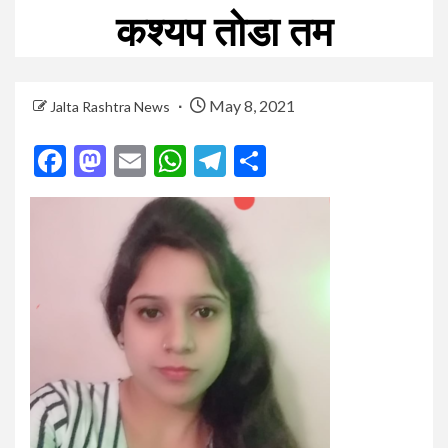
कश्यप तोडा तम
May 8, 2021
Jalta Rashtra News
Facebook
Mastodon
Email
WhatsApp
Telegram
Share