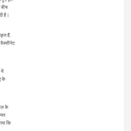
े बीच
दी है।
ृत हैं.
वैक्सीनेट
 ये
ए के
ाल के
रिमत
 गया कि