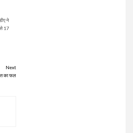
डीए ने
 से 17
Next
हत का फल