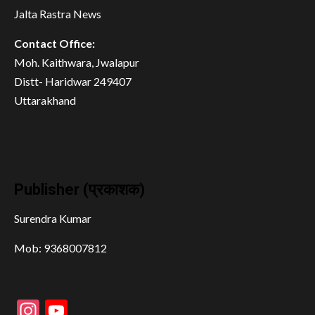
Jalta Rastra News
Contact Office:
Moh. Kaithwara, Jwalapur
Distt- Haridwar 249407
Uttarakhand
Publisher (प्रकाशक)
Surendra Kumar
Mob: 9368007812
Instagram
YouTube