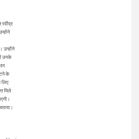
 रवींद्र
्होंने
 उन्होंने
ही उनके
भार
टने के
े लिए
ति मिले
जाएगी।
र जताया।