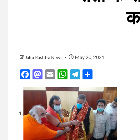
क
May 20, 2021
Jalta Rashtra News
Facebook
Mastodon
Email
WhatsApp
Telegram
Share