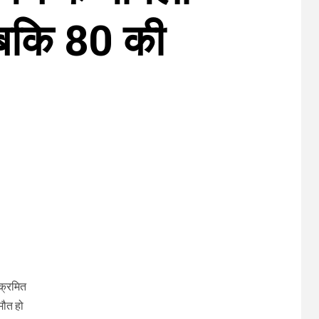
जबकि 80 की
ंक्रमित
मौत हो