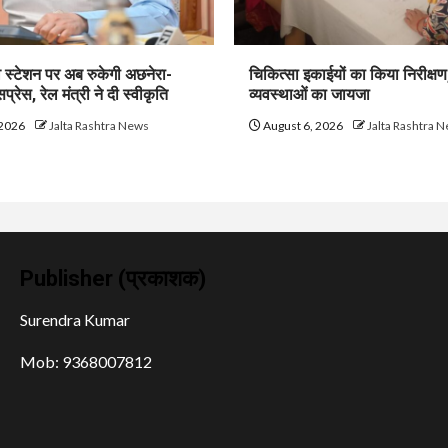
 स्टेशन पर अब रुकेगी अछनेरा-
चिकित्सा इकाईयों का किया निरीक्षण
्रेस, रेल मंत्री ने दी स्वीकृति
व्यवस्थाओं का जायजा
 2026
Jalta Rashtra News
August 6, 2026
Jalta Rashtra 
Publisher (प्रकाशक)
Surendra Kumar
Mob: 9368007812