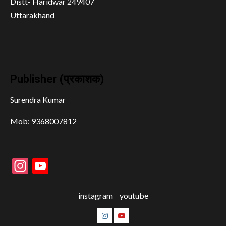
Distt- Haridwar 249407
Uttarakhand
Publisher (प्रकाशक)
Surendra Kumar
Mob: 9368007812
Instagram
YouTube
instagram
youtube
instagram
youtube