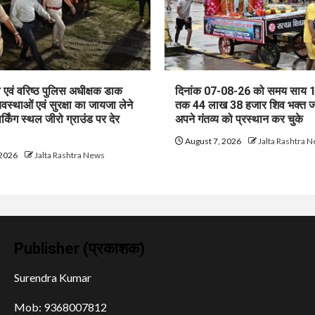
एवं वरिष्ठ पुलिस अधीक्षक डाक
दिनांक 07-08-26 को समय साय 
यवस्थाओं एवं सुरक्षा का जायजा लेने
तक 44 लाख 38 हजार शिव भक्त 
ार्किंग स्थल जीरो ग्राउंड पर देर
अपने गंतव्य को प्रस्थान कर चुके
August 7, 2026
Jalta Rashtra 
 2026
Jalta Rashtra News
Publisher (प्रकाशक)
Surendra Kumar
Mob: 9368007812