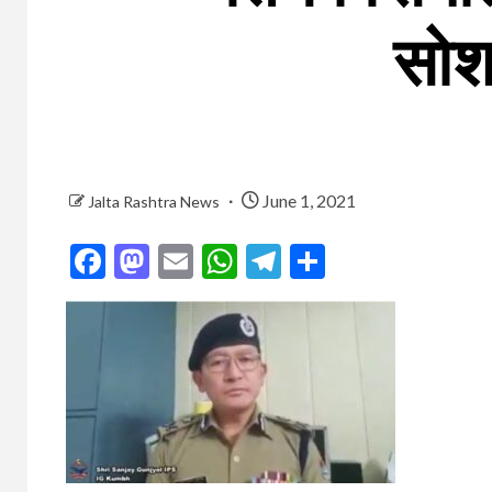
सोश
June 1, 2021
Jalta Rashtra News
Facebook
Mastodon
Email
WhatsApp
Telegram
Share