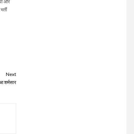
 थी और
भर्ती
Next
ुआ शर्मसार