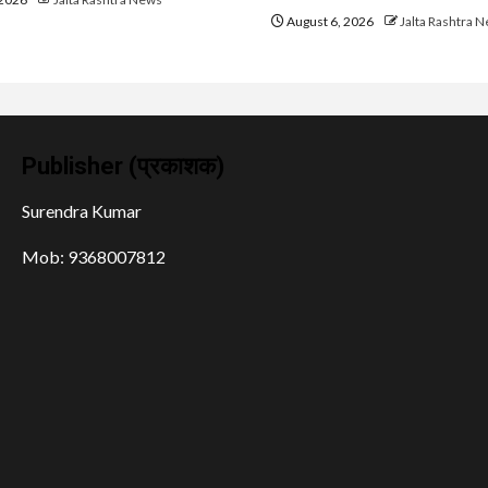
August 6, 2026
Jalta Rashtra 
Publisher (प्रकाशक)
Surendra Kumar
Mob: 9368007812