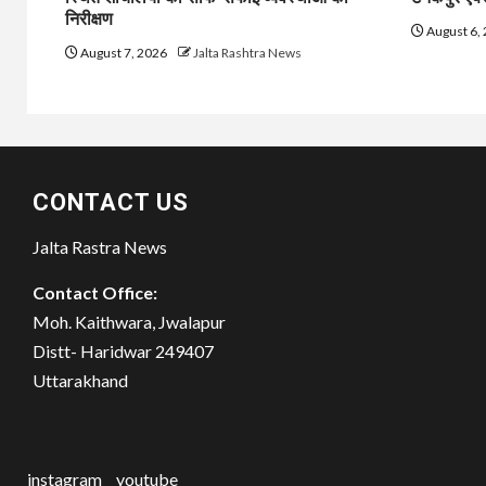
निरीक्षण
August 6,
August 7, 2026
Jalta Rashtra News
CONTACT US
Jalta Rastra News
Contact Office:
Moh. Kaithwara, Jwalapur
Distt- Haridwar 249407
Uttarakhand
instagram
youtube