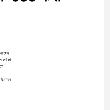
वास्थ्य
त करें तो
िव
ं 8, पॉवर