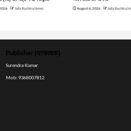
 2026
Jalta Rashtra News
August 6, 2026
Jalta Rashtra 
Publisher (प्रकाशक)
Surendra Kumar
Mob: 9368007812