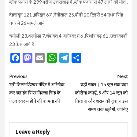
ब्लैक फंगस के 299 मरीज उत्तराखंड में ,ब्लैक फंगस से 47 लोगो की मौत ,
देहरादून 121 ,हरिद्वार 67 ,नैनीताल 25,पौड़ी 20,टिहरी 54,उधम सिंह
नगर में 26 मामले आये
चमोली 23,अल्मोडा 7,चंपावत 4, बागेश्वर में 6 ,पिथौरागढ़ 61 ,उत्तरकाशी
23 केस आये है।
Facebook
Mastodon
Email
WhatsApp
Telegram
Share
Post
Previous
Next
navigation
श्री तिलभांडेश्वर मंदिर में अभिषेक
बड़ी खबर। 15 जून तक बढ़ा
कर फ्लाइंग सिख मिल्खा सिंह के
कोरोना कर्फ्यू, 9 और 14 जून को
जल्द स्वस्थ होने की कामना की
किराना और शराब की दुकान इस
समय तक खुलेगी, जानिए
Leave a Reply