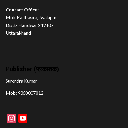
Contact Office:
Moh. Kaithwara, Jwalapur
Distt- Haridwar 249407
Uttarakhand
Publisher (प्रकाशक)
Surendra Kumar
Mob: 9368007812
Instagram
YouTube