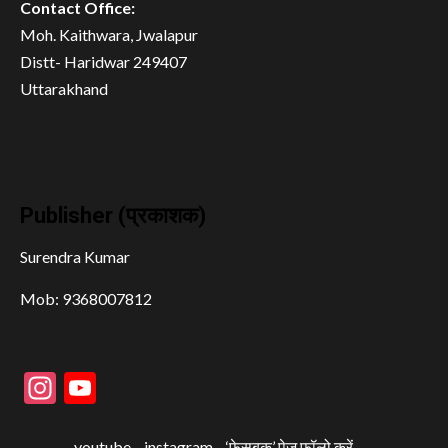
Contact Office:
Moh. Kaithwara, Jwalapur
Distt- Haridwar 249407
Uttarakhand
Publisher (प्रकाशक)
Surendra Kumar
Mob: 9368007812
Instagram
YouTube
youtube
instagram
‘फ़ेसबुक’ पेज फॉलो करें –