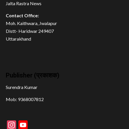
Jalta Rastra News
Contact Office:
Moh. Kaithwara, Jwalapur
Distt- Haridwar 249407
Uttarakhand
Publisher (प्रकाशक)
Surendra Kumar
Mob: 9368007812
Instagram
YouTube