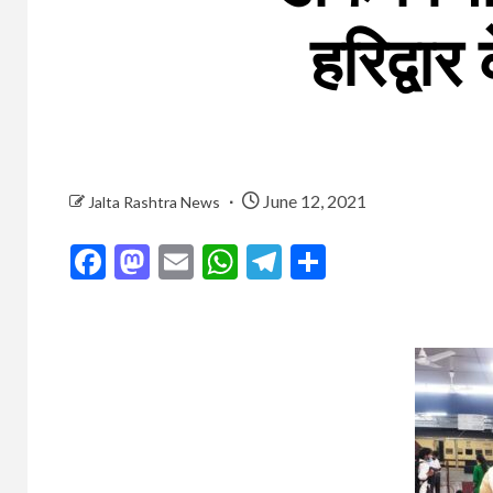
हरिद्वार
June 12, 2021
Jalta Rashtra News
Facebook
Mastodon
Email
WhatsApp
Telegram
Share