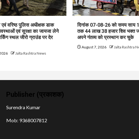
एवं वरिष्ठ पुलिस अधीक्षक डाक
दिनांक 07-08-26 को समय साय 
यवस्थाओं एवं सुरक्षा का जायजा लेने
तक 44 लाख 38 हजार शिव भक्त 
ार्किंग स्थल जीरो ग्राउंड पर देर
अपने गंतव्य को प्रस्थान कर चुके
August 7, 2026
Jalta Rashtra 
 2026
Jalta Rashtra News
Publisher (प्रकाशक)
Surendra Kumar
Mob: 9368007812