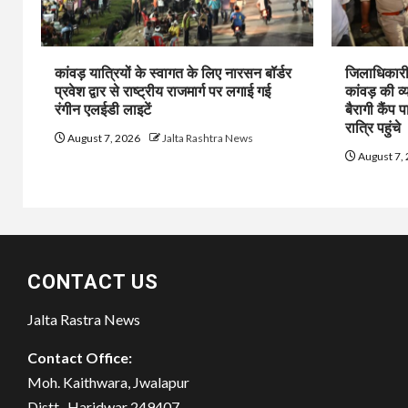
कांवड़ यात्रियों के स्वागत के लिए नारसन बॉर्डर
जिलाधिकारी 
प्रवेश द्वार से राष्ट्रीय राजमार्ग पर लगाई गई
कांवड़ की व्
रंगीन एलईडी लाइटें
बैरागी कैंप प
रात्रि पहुंचे
August 7, 2026
Jalta Rashtra News
August 7,
CONTACT US
Jalta Rastra News
Contact Office:
Moh. Kaithwara, Jwalapur
Distt- Haridwar 249407