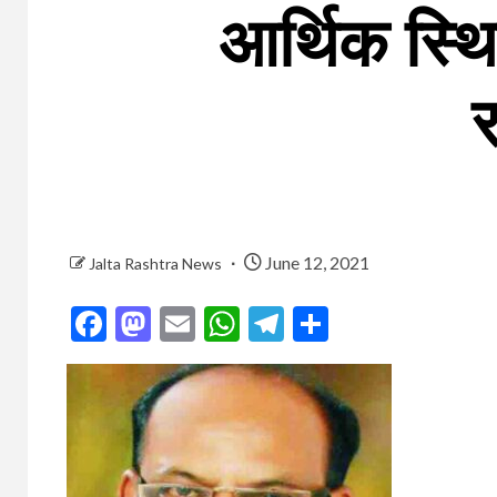
आर्थिक स्थि
र
June 12, 2021
Jalta Rashtra News
Facebook
Mastodon
Email
WhatsApp
Telegram
Share