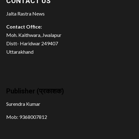
CONTACT US
Jalta Rastra News
Contact Office:
Moh. Kaithwara, Jwalapur
Distt- Haridwar 249407
Uttarakhand
Publisher (प्रकाशक)
Surendra Kumar
Mob: 9368007812