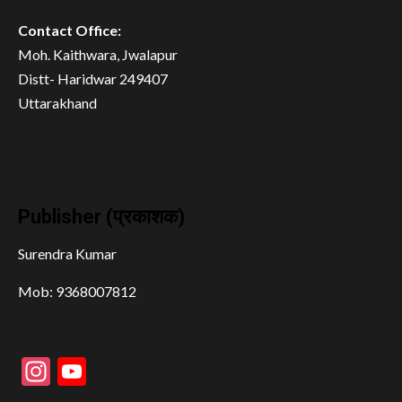
Contact Office:
Moh. Kaithwara, Jwalapur
Distt- Haridwar 249407
Uttarakhand
Publisher (प्रकाशक)
Surendra Kumar
Mob: 9368007812
Instagram
YouTube