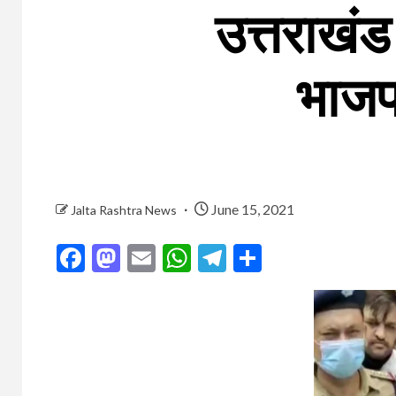
उत्तराखंड 
भाजपा
June 15, 2021
Jalta Rashtra News
Facebook
Mastodon
Email
WhatsApp
Telegram
Share