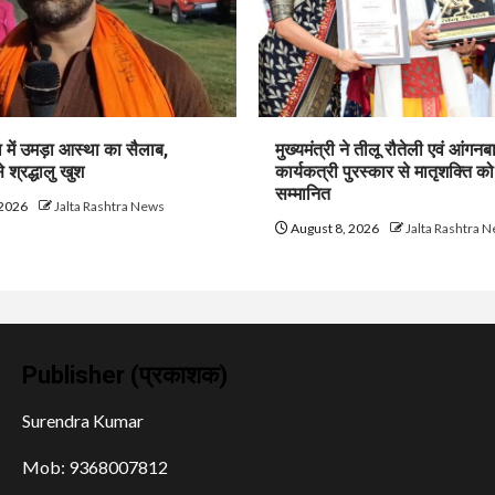
ा में उमड़ा आस्था का सैलाब,
मुख्यमंत्री ने तीलू रौतेली एवं आंगनबा
े श्रद्धालु खुश
कार्यकत्री पुरस्कार से मातृशक्ति क
सम्मानित
 2026
Jalta Rashtra News
August 8, 2026
Jalta Rashtra 
Publisher (प्रकाशक)
Surendra Kumar
Mob: 9368007812