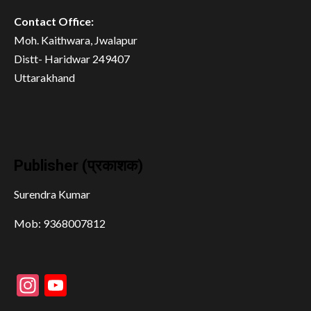
Contact Office:
Moh. Kaithwara, Jwalapur
Distt- Haridwar 249407
Uttarakhand
Publisher (प्रकाशक)
Surendra Kumar
Mob: 9368007812
Instagram
YouTube