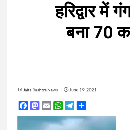
हरिद्वार में
बना 70 करो
June 19, 2021
Jalta Rashtra News
Facebook
Mastodon
Email
WhatsApp
Telegram
Share
Video
Player