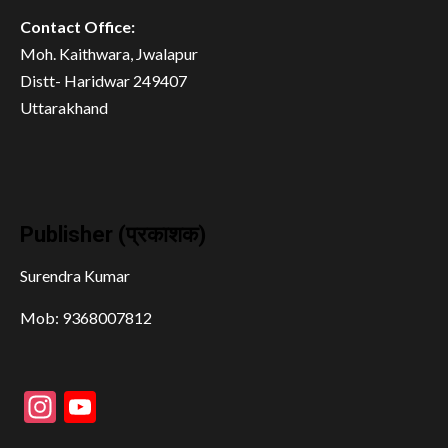
Contact Office:
Moh. Kaithwara, Jwalapur
Distt- Haridwar 249407
Uttarakhand
Publisher (प्रकाशक)
Surendra Kumar
Mob: 9368007812
Instagram
YouTube