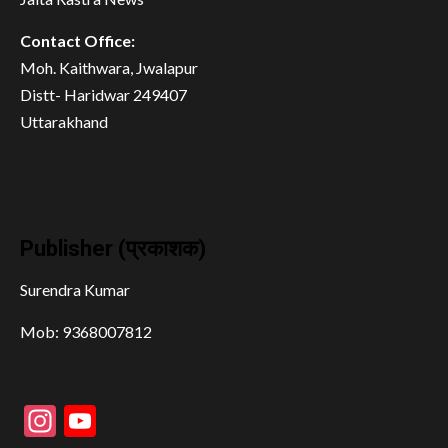
Contact Office:
Moh. Kaithwara, Jwalapur
Distt- Haridwar 249407
Uttarakhand
Publisher (प्रकाशक)
Surendra Kumar
Mob: 9368007812
Instagram
YouTube