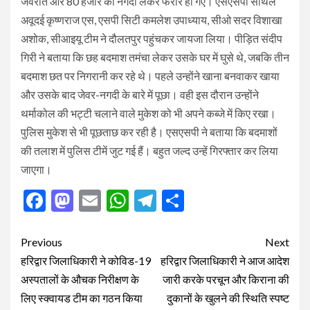
जेवरात और 80 हजार की नगदी लेकर फरार हो गए। एसएसपी सेंथिल
अवूदई कृष्णराज एस, एसपी सिटी कमलेश उपाध्याय, सीओ सदर विशाखा
अशोक, सीआइयू टीम ने दौलतपुर पहुंचकर जायजा लिया। पीड़ित संदीप
गिरी ने बताया कि छह बदमाश तमंचा लेकर उसके घर में घुसे थे, जबकि तीन
बदमाश छत पर निगरानी कर रहे थे। पहले उन्होंने खाना बनवाकर खाया
और उसके बाद जेवर-नगदी के बारे में पूछा। वही इस दौरान उन्होंने
थर्माकोल की भट्टी चलाने वाले मुकेश को भी अपने कब्जे में किए रखा।
पुलिस मुकेश से भी पूछताछ कर रही है। एसएसपी ने बताया कि बदमाशों
की तलाश में पुलिस टीमें जुट गई हैं। बहुत जल्द उन्हें गिरफ्तार कर लिया
जाएगा।
Facebook
Mastodon
Email
WhatsApp
Telegram
Share
Post
Previous
Next
navigation
हरिद्वार जिलाधिकारी ने कोविड-19
हरिद्वार जिलाधिकारी ने आज आदेश
अस्पतालों के औचक निरीक्षण के
जारी करके परचून और किराना की
लिए स्क्वायड टीम का गठन किया
दुकानों के खुलने की स्थिति स्पष्ट