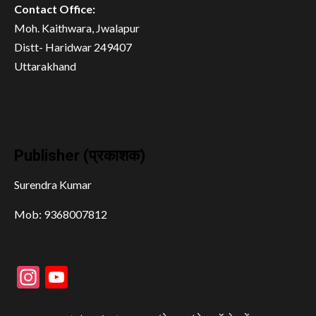
Contact Office:
Moh. Kaithwara, Jwalapur
Distt- Haridwar 249407
Uttarakhand
Publisher (प्रकाशक)
Surendra Kumar
Mob: 9368007812
Instagram
YouTube