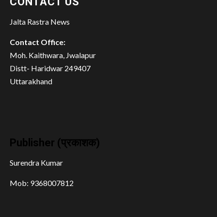
CONTACT US
Jalta Rastra News
Contact Office:
Moh. Kaithwara, Jwalapur
Distt- Haridwar 249407
Uttarakhand
Publisher (प्रकाशक)
Surendra Kumar
Mob: 9368007812