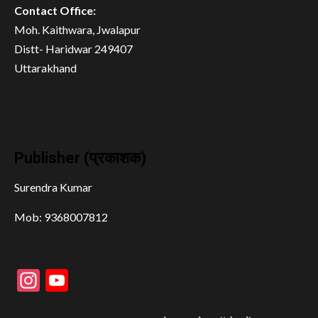
Contact Office:
Moh. Kaithwara, Jwalapur
Distt- Haridwar 249407
Uttarakhand
Publisher (प्रकाशक)
Surendra Kumar
Mob: 9368007812
Instagram
YouTube