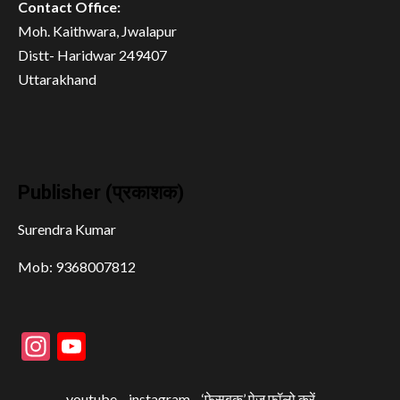
Contact Office:
Moh. Kaithwara, Jwalapur
Distt- Haridwar 249407
Uttarakhand
Publisher (प्रकाशक)
Surendra Kumar
Mob: 9368007812
Instagram
YouTube
youtube
instagram
‘फ़ेसबुक’ पेज फॉलो करें –