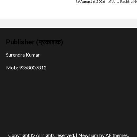
August 6, 2026
Jalta Rashtra 
Publisher (प्रकाशक)
Surendra Kumar
Mob: 9368007812
Copyright © All rights reserved.
|
Newsium
by AF themes.