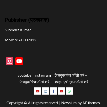
Publisher (प्रकाशक)
Surendra Kumar
Mob: 9368007812
Instagram
YouTube
youtube
instagram
‘फ़ेसबुक’ पेज फॉलो करें –
‘फ़ेसबुक’ पेज फॉलो करें –
व्हाट्सएप’ ग्रुप फोलो करें
youtube
instagram
‘फ़ेसबुक’
‘फ़ेसबुक’
व्हाट्सएप’
पेज
पेज
ग्रुप
Copyright © All rights reserved.
|
Newsium
by AF themes.
फॉलो
फॉलो
फोलो