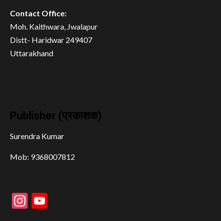
Contact Office:
Moh. Kaithwara, Jwalapur
Distt- Haridwar 249407
Uttarakhand
Publisher (प्रकाशक)
Surendra Kumar
Mob: 9368007812
Instagram
YouTube