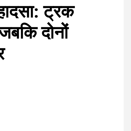
ादसा: ट्रक
 जबकि दोनों
र