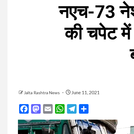
नएच-73 ने
की चपेट मे
June 11, 2021
Jalta Rashtra News
Facebook
Mastodon
Email
WhatsApp
Telegram
Share
Video
Player