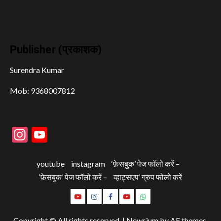
Publisher (प्रकाशक)
Surendra Kumar
Mob: 9368007812
Instagram
YouTube
youtube
instagram
‘फ़ेसबुक’ पेज फॉलो करें –
‘फ़ेसबुक’ पेज फॉलो करें –
व्हाट्सएप’ ग्रुप फोलो करें
youtube
instagram
‘फ़ेसबुक’
‘फ़ेसबुक’
व्हाट्सएप’
पेज
पेज
ग्रुप
Copyright © All rights reserved.
|
Newsium
by AF themes.